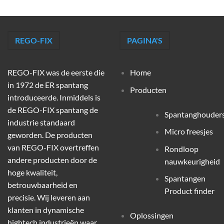
REGO-FIX
PAGINA'S
REGO-FIX was de eerste die
Home
in 1972 de ER spantang
Producten
introduceerde. Inmiddels is
de REGO-FIX spantang de
Spantanghouder
industrie standaard
Micro freesjes
geworden. De producten
van REGO-FIX overtreffen
Rondloop
andere producten door de
nauwkeurigheid
hoge kwaliteit,
Spantangen
betrouwbaarheid en
Product finder
precisie. Wij leveren aan
klanten in dynamische
Oplossingen
hightech industrieën waar