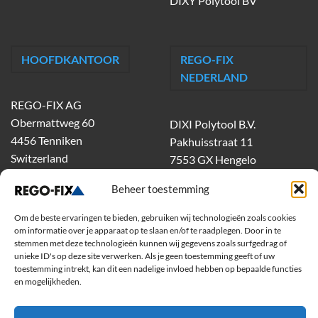
DIXY Polytool BV
HOOFDKANTOOR
REGO-FIX
NEDERLAND
REGO-FIX AG
Obermattweg 60
DIXI Polytool B.V.
4456 Tenniken
Pakhuisstraat 11
Switzerland
7553 GX Hengelo
tel.
074-303 55 00
Beheer toestemming
dixiholland@dixi.com
www.dixipolytool.com
Om de beste ervaringen te bieden, gebruiken wij technologieën zoals cookies
om informatie over je apparaat op te slaan en/of te raadplegen. Door in te
stemmen met deze technologieën kunnen wij gegevens zoals surfgedrag of
Volg ons op Youtube
unieke ID's op deze site verwerken. Als je geen toestemming geeft of uw
toestemming intrekt, kan dit een nadelige invloed hebben op bepaalde functies
Volg ons op Linkedin
en mogelijkheden.