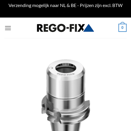
Verzending mogelijk naar NL & BE - Prijzen zijn excl. BTW
Negeren
Ga
0
naar
inhoud