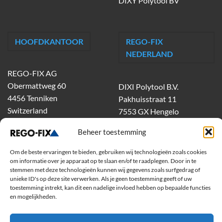
DIXY Polytool BV
HOOFDKANTOOR
REGO-FIX
NEDERLAND
REGO-FIX AG
Obermattweg 60
DIXI Polytool B.V.
4456 Tenniken
Pakhuisstraat 11
Switzerland
7553 GX Hengelo
tel.
074-303 55 00
Beheer toestemming
dixiholland@dixi.com
www.dixipolytool.com
Om de beste ervaringen te bieden, gebruiken wij technologieën zoals cookies
om informatie over je apparaat op te slaan en/of te raadplegen. Door in te
stemmen met deze technologieën kunnen wij gegevens zoals surfgedrag of
Volg ons op Youtube
unieke ID's op deze site verwerken. Als je geen toestemming geeft of uw
toestemming intrekt, kan dit een nadelige invloed hebben op bepaalde functies
Volg ons op Linkedin
en mogelijkheden.