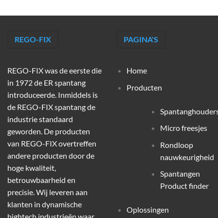
REGO-FIX
PAGINA'S
REGO-FIX was de eerste die
Home
in 1972 de ER spantang
Producten
introduceerde. Inmiddels is
de REGO-FIX spantang de
Spantanghouder
industrie standaard
Micro freesjes
geworden. De producten
van REGO-FIX overtreffen
Rondloop
andere producten door de
nauwkeurigheid
hoge kwaliteit,
Spantangen
betrouwbaarheid en
Product finder
precisie. Wij leveren aan
klanten in dynamische
Oplossingen
hightech industrieën waar