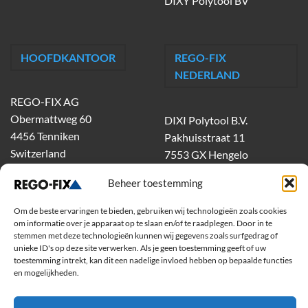
DIXY Polytool BV
HOOFDKANTOOR
REGO-FIX
NEDERLAND
REGO-FIX AG
Obermattweg 60
DIXI Polytool B.V.
4456 Tenniken
Pakhuisstraat 11
Switzerland
7553 GX Hengelo
tel.
074-303 55 00
Beheer toestemming
dixiholland@dixi.com
www.dixipolytool.com
Om de beste ervaringen te bieden, gebruiken wij technologieën zoals cookies
om informatie over je apparaat op te slaan en/of te raadplegen. Door in te
stemmen met deze technologieën kunnen wij gegevens zoals surfgedrag of
Volg ons op Youtube
unieke ID's op deze site verwerken. Als je geen toestemming geeft of uw
toestemming intrekt, kan dit een nadelige invloed hebben op bepaalde functies
Volg ons op Linkedin
en mogelijkheden.