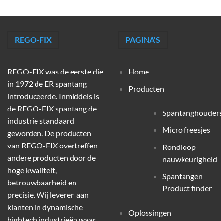
REGO-FIX
PAGINA'S
REGO-FIX was de eerste die
Home
in 1972 de ER spantang
Producten
introduceerde. Inmiddels is
de REGO-FIX spantang de
Spantanghouder
industrie standaard
Micro freesjes
geworden. De producten
van REGO-FIX overtreffen
Rondloop
andere producten door de
nauwkeurigheid
hoge kwaliteit,
Spantangen
betrouwbaarheid en
Product finder
precisie. Wij leveren aan
klanten in dynamische
Oplossingen
hightech industrieën waar