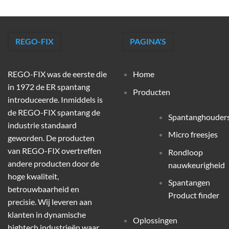
REGO-FIX
PAGINA'S
REGO-FIX was de eerste die
Home
in 1972 de ER spantang
Producten
introduceerde. Inmiddels is
de REGO-FIX spantang de
Spantanghouder
industrie standaard
Micro freesjes
geworden. De producten
van REGO-FIX overtreffen
Rondloop
andere producten door de
nauwkeurigheid
hoge kwaliteit,
Spantangen
betrouwbaarheid en
Product finder
precisie. Wij leveren aan
klanten in dynamische
Oplossingen
hightech industrieën waar