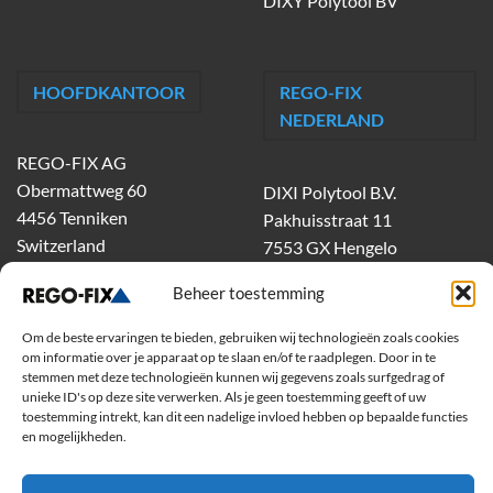
DIXY Polytool BV
HOOFDKANTOOR
REGO-FIX
NEDERLAND
REGO-FIX AG
Obermattweg 60
DIXI Polytool B.V.
4456 Tenniken
Pakhuisstraat 11
Switzerland
7553 GX Hengelo
tel.
074-303 55 00
Beheer toestemming
dixiholland@dixi.com
www.dixipolytool.com
Om de beste ervaringen te bieden, gebruiken wij technologieën zoals cookies
om informatie over je apparaat op te slaan en/of te raadplegen. Door in te
stemmen met deze technologieën kunnen wij gegevens zoals surfgedrag of
Volg ons op Youtube
unieke ID's op deze site verwerken. Als je geen toestemming geeft of uw
toestemming intrekt, kan dit een nadelige invloed hebben op bepaalde functies
Volg ons op Linkedin
en mogelijkheden.