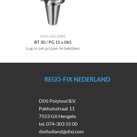
TOOLHOLDERS
BT 30 / PG 15 x 065
Log in om prijzen te bekijken
REGO-FIX NEDERLAND
DIXI Polytool B.V.
Pakhuisstraat 11
7553 GX Hengelo
tel.
074-303 55 00
dixiholland@dixi.com