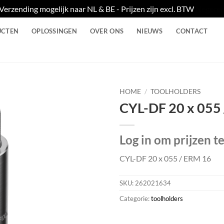
Verzending mogelijk naar NL & BE - Prijzen zijn excl. BTW
Negere
UCTEN
OPLOSSINGEN
OVER ONS
NIEUWS
CONTACT
HOME
/
TOOLHOLDERS
CYL-DF 20 x 055
Log in om prijzen t
CYL-DF 20 x 055 / ERM 16
SKU:
262021634
Categorie:
toolholders