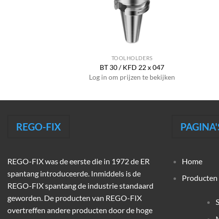
HOLDERS
TOOLHOLDERS
ER 32 x 060
BT 30 / KFD 22 x 047
jzen te bekijken
Log in om prijzen te bekijken
REGO-FIX
PAGINA'
REGO-FIX was de eerste die in 1972 de ER
Home
spantang introduceerde. Inmiddels is de
Producten
REGO-FIX spantang de industrie standaard
geworden. De producten van REGO-FIX
overtreffen andere producten door de hoge
M