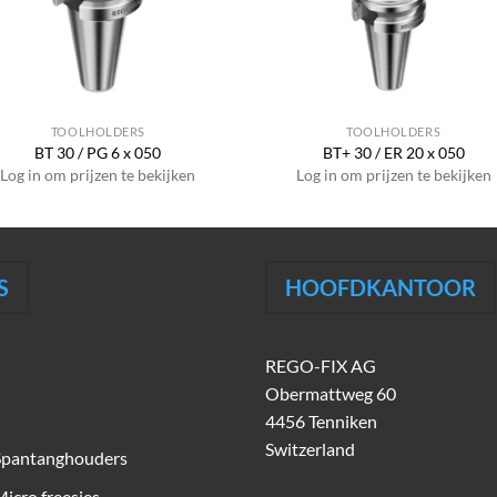
TOOLHOLDERS
TOOLHOLDERS
BT 30 / PG 6 x 050
BT+ 30 / ER 20 x 050
Log in om prijzen te bekijken
Log in om prijzen te bekijken
S
HOOFDKANTOOR
REGO-FIX AG
Obermattweg 60
4456 Tenniken
Switzerland
Spantanghouders
icro freesjes