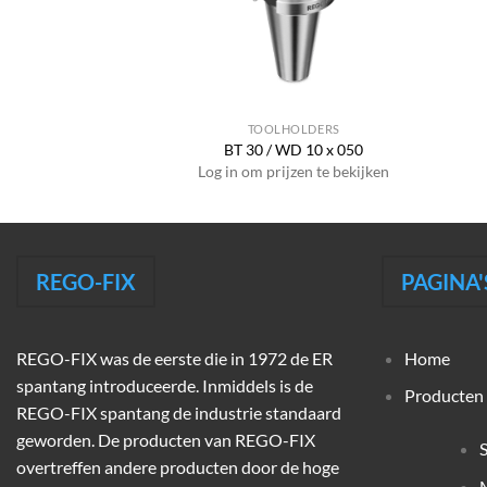
HOLDERS
TOOLHOLDERS
WD 20 x 063
BT 30 / WD 10 x 050
jzen te bekijken
Log in om prijzen te bekijken
REGO-FIX
PAGINA'
REGO-FIX was de eerste die in 1972 de ER
Home
spantang introduceerde. Inmiddels is de
Producten
REGO-FIX spantang de industrie standaard
geworden. De producten van REGO-FIX
overtreffen andere producten door de hoge
M