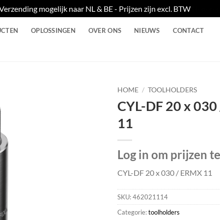
Verzending mogelijk naar NL & BE - Prijzen zijn excl. BTW
Negere
UCTEN
OPLOSSINGEN
OVER ONS
NIEUWS
CONTACT
HOME
/
TOOLHOLDERS
CYL-DF 20 x 030
11
Log in om prijzen t
CYL-DF 20 x 030 / ERMX 11
SKU:
462021114
Categorie:
toolholders