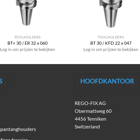
TOOLHOLDERS
TOOLHOLDERS
BT+ 30 / ER 32 x 060
BT 30 / KFD 22 x 047
Log in om prijzen te bekijken
Log in om prijzen te bekijken
S
HOOFDKANTOOR
REGO-FIX AG
Obermattweg 60
4456 Tenniken
Switzerland
Spantanghouders
icro freesjes