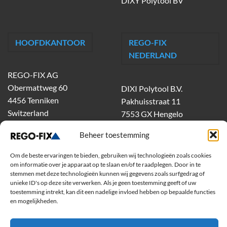
DIXY Polytool BV
HOOFDKANTOOR
REGO-FIX
NEDERLAND
REGO-FIX AG
Obermattweg 60
DIXI Polytool B.V.
4456 Tenniken
Pakhuisstraat 11
Switzerland
7553 GX Hengelo
tel.
074-303 55 00
Beheer toestemming
dixiholland@dixi.com
www.dixipolytool.com
Om de beste ervaringen te bieden, gebruiken wij technologieën zoals cookies
om informatie over je apparaat op te slaan en/of te raadplegen. Door in te
stemmen met deze technologieën kunnen wij gegevens zoals surfgedrag of
Volg ons op Youtube
unieke ID's op deze site verwerken. Als je geen toestemming geeft of uw
toestemming intrekt, kan dit een nadelige invloed hebben op bepaalde functies
Volg ons op Linkedin
en mogelijkheden.