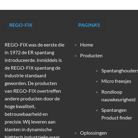
REGO-FIX
PAGINA'S
REGO-FIX was de eerste die
Home
in 1972 de ER spantang
Producten
introduceerde. Inmiddels is
de REGO-FIX spantang de
Spantanghouder
industrie standaard
Micro freesjes
geworden. De producten
van REGO-FIX overtreffen
Rondloop
andere producten door de
nauwkeurigheid
hoge kwaliteit,
Spantangen
betrouwbaarheid en
Product finder
precisie. Wij leveren aan
klanten in dynamische
Oplossingen
hightech industrieën waar