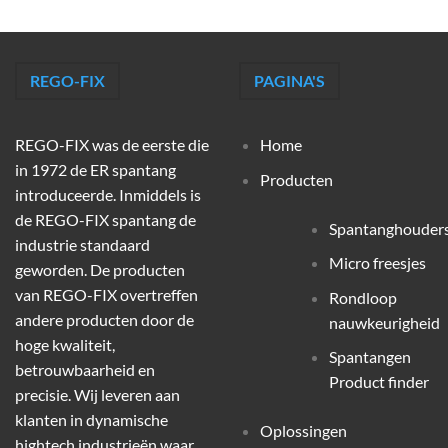
REGO-FIX
PAGINA'S
REGO-FIX was de eerste die
Home
in 1972 de ER spantang
Producten
introduceerde. Inmiddels is
de REGO-FIX spantang de
Spantanghouder
industrie standaard
Micro freesjes
geworden. De producten
van REGO-FIX overtreffen
Rondloop
andere producten door de
nauwkeurigheid
hoge kwaliteit,
Spantangen
betrouwbaarheid en
Product finder
precisie. Wij leveren aan
klanten in dynamische
Oplossingen
hightech industrieën waar