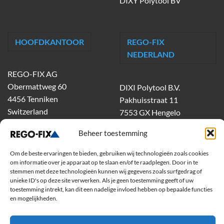
DIXY Polytool BV
HOOFDKANTOOR
REGO-FIX
NEDERLAND
REGO-FIX AG
Obermattweg 60
DIXI Polytool B.V.
4456 Tenniken
Pakhuisstraat 11
Switzerland
7553 GX Hengelo
tel.
074-303 55 00
Beheer toestemming
dixiholland@dixi.com
www.dixipolytool.com
Om de beste ervaringen te bieden, gebruiken wij technologieën zoals cookies
om informatie over je apparaat op te slaan en/of te raadplegen. Door in te
stemmen met deze technologieën kunnen wij gegevens zoals surfgedrag of
Volg ons op Youtube
unieke ID's op deze site verwerken. Als je geen toestemming geeft of uw
toestemming intrekt, kan dit een nadelige invloed hebben op bepaalde functies
Volg ons op Linkedin
en mogelijkheden.