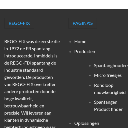
REGO-FIX
PAGINA'S
REGO-FIX was de eerste die
Home
in 1972 de ER spantang
Producten
introduceerde. Inmiddels is
de REGO-FIX spantang de
Spantanghouder
industrie standaard
Micro freesjes
geworden. De producten
van REGO-FIX overtreffen
Rondloop
andere producten door de
nauwkeurigheid
hoge kwaliteit,
Spantangen
betrouwbaarheid en
Product finder
precisie. Wij leveren aan
klanten in dynamische
Oplossingen
hightech industrieën waar