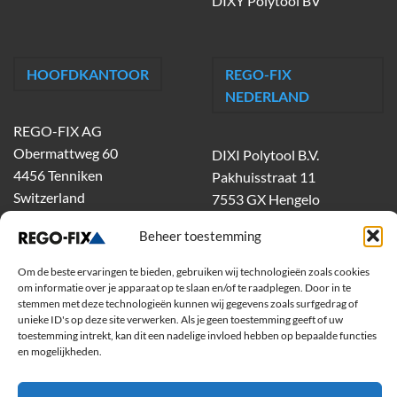
DIXY Polytool BV
HOOFDKANTOOR
REGO-FIX
NEDERLAND
REGO-FIX AG
Obermattweg 60
DIXI Polytool B.V.
4456 Tenniken
Pakhuisstraat 11
Switzerland
7553 GX Hengelo
tel.
074-303 55 00
Beheer toestemming
dixiholland@dixi.com
www.dixipolytool.com
Om de beste ervaringen te bieden, gebruiken wij technologieën zoals cookies
om informatie over je apparaat op te slaan en/of te raadplegen. Door in te
stemmen met deze technologieën kunnen wij gegevens zoals surfgedrag of
Volg ons op Youtube
unieke ID's op deze site verwerken. Als je geen toestemming geeft of uw
toestemming intrekt, kan dit een nadelige invloed hebben op bepaalde functies
Volg ons op Linkedin
en mogelijkheden.