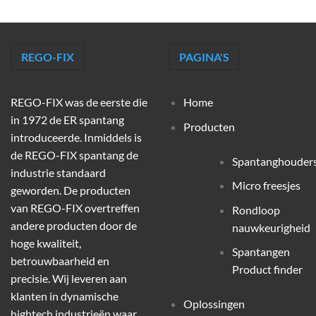
REGO-FIX
PAGINA'S
REGO-FIX was de eerste die
Home
in 1972 de ER spantang
Producten
introduceerde. Inmiddels is
de REGO-FIX spantang de
Spantanghouder
industrie standaard
Micro freesjes
geworden. De producten
van REGO-FIX overtreffen
Rondloop
andere producten door de
nauwkeurigheid
hoge kwaliteit,
Spantangen
betrouwbaarheid en
Product finder
precisie. Wij leveren aan
klanten in dynamische
Oplossingen
hightech industrieën waar