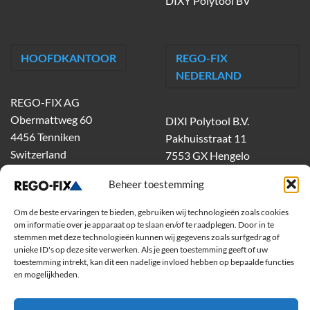
DIXY Polytool BV
HOOFDKANTOOR
REGO-FIX
NEDERLAND
REGO-FIX AG
Obermattweg 60
DIXI Polytool B.V.
4456 Tenniken
Pakhuisstraat 11
Switzerland
7553 GX Hengelo
tel.
074-303 55 00
Beheer toestemming
dixiholland@dixi.com
www.dixipolytool.com
Om de beste ervaringen te bieden, gebruiken wij technologieën zoals cookies
om informatie over je apparaat op te slaan en/of te raadplegen. Door in te
stemmen met deze technologieën kunnen wij gegevens zoals surfgedrag of
Volg ons op Youtube
unieke ID's op deze site verwerken. Als je geen toestemming geeft of uw
toestemming intrekt, kan dit een nadelige invloed hebben op bepaalde functies
Volg ons op Linkedin
en mogelijkheden.