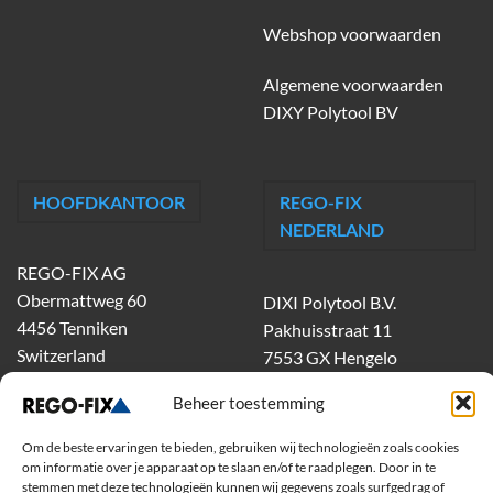
Webshop voorwaarden
Algemene voorwaarden
DIXY Polytool BV
HOOFDKANTOOR
REGO-FIX
NEDERLAND
REGO-FIX AG
Obermattweg 60
DIXI Polytool B.V.
4456 Tenniken
Pakhuisstraat 11
Switzerland
7553 GX Hengelo
tel.
074-303 55 00
Beheer toestemming
dixiholland@dixi.com
www.dixipolytool.com
Om de beste ervaringen te bieden, gebruiken wij technologieën zoals cookies
om informatie over je apparaat op te slaan en/of te raadplegen. Door in te
stemmen met deze technologieën kunnen wij gegevens zoals surfgedrag of
Volg ons op Youtube