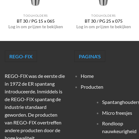
TOOLHOLDERS
TOOLHOLDERS
BT 30 / PG 15 x 065
BT 30 / PG 25 x 075
Log in om prijzen te bekijken
Log in om prijzen te bekijken
REGO-FIX
PAGINA'S
REGO-FIX was de eerste die
Home
in 1972 de ER spantang
Producten
introduceerde. Inmiddels is
de REGO-FIX spantang de
Spantanghouder
industrie standaard
Micro freesjes
geworden. De producten
van REGO-FIX overtreffen
Rondloop
andere producten door de
nauwkeurigheid
hoge kwaliteit,