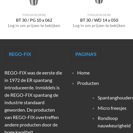
TOOLHOLDERS
TOOLHOLDERS
BT 30 / PG 10 x 062
BT 30 / WD 14 x 050
Log in om prijzen te bekijken
Log in om prijzen te bekijken
REGO-FIX
PAGINA'S
REGO-FIX was de eerste die
Home
in 1972 de ER spantang
Producten
introduceerde. Inmiddels is
de REGO-FIX spantang de
Spantanghouder
industrie standaard
Micro freesjes
geworden. De producten
van REGO-FIX overtreffen
Rondloop
andere producten door de
nauwkeurigheid
hoge kwaliteit,