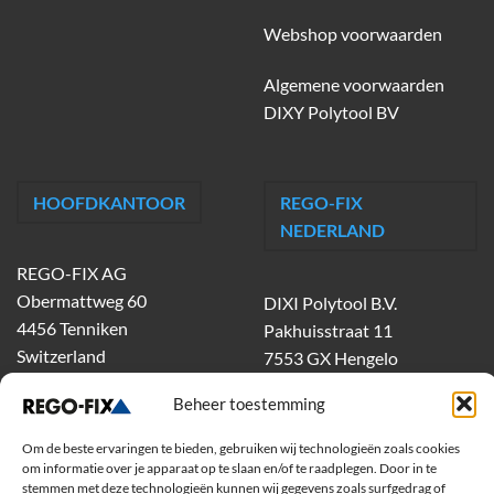
Webshop voorwaarden
Algemene voorwaarden
DIXY Polytool BV
HOOFDKANTOOR
REGO-FIX
NEDERLAND
REGO-FIX AG
Obermattweg 60
DIXI Polytool B.V.
4456 Tenniken
Pakhuisstraat 11
Switzerland
7553 GX Hengelo
tel.
074-303 55 00
Beheer toestemming
dixiholland@dixi.com
www.dixipolytool.com
Om de beste ervaringen te bieden, gebruiken wij technologieën zoals cookies
om informatie over je apparaat op te slaan en/of te raadplegen. Door in te
stemmen met deze technologieën kunnen wij gegevens zoals surfgedrag of
Volg ons op Youtube