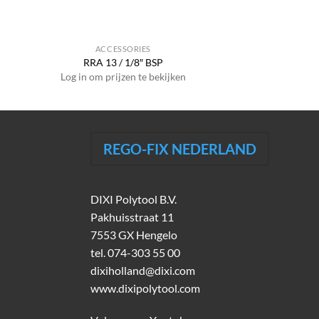
ACCESSORIES
RRA 13 / 1/8″ BSP
Log in om prijzen te bekijken
REGO-FIX NEDERLAND
DIXI Polytool B.V.
Pakhuisstraat 11
7553 GX Hengelo
tel.
074-303 55 00
dixiholland@dixi.com
www.dixipolytool.com