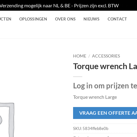
Verzending mogelijk naar NL & BE - Prijzen zijn excl. BTW
Negere
UCTEN
OPLOSSINGEN
OVER ONS
NIEUWS
CONTACT
HOME
/
ACCESSORIES
Torque wrench L
Log in om prijzen t
Torque wrench Large
VRAAG EEN OFFERTE A
SKU:
5834ffeb8e0b