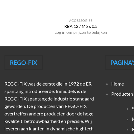
SSORIES
ACCESSORIES
/ 1/8″ BSP
RBA 12 / M5 x 0.5
jzen te bekijken
Log in om prijzen te bekijken
REGO-FIX
PAGINA'
REGO-FIX was de eerste die in 1972 de ER
Home
spantang introduceerde. Inmiddels is de
Producten
REGO-FIX spantang de industrie standaard
geworden. De producten van REGO-FIX
overtreffen andere producten door de hoge
M
kwaliteit, betrouwbaarheid en precisie. Wij
leveren aan klanten in dynamische hightech