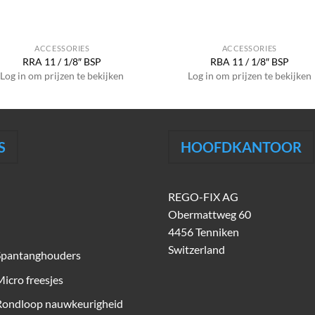
ACCESSORIES
ACCESSORIES
RRA 11 / 1/8″ BSP
RBA 11 / 1/8″ BSP
Log in om prijzen te bekijken
Log in om prijzen te bekijken
S
HOOFDKANTOOR
REGO-FIX AG
Obermattweg 60
4456 Tenniken
Switzerland
Spantanghouders
icro freesjes
Rondloop nauwkeurigheid