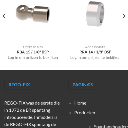
ACCESSORIES
ACCESSORIES
RBA 15 / 1/8″ BSP
RRA 14 / 1/8″ BSP
Log in om prijzen te bekijken
Log in om prijzen te bekijken
REGO-FIX
PAGINA'S
REGO-FIX was de eerste die
Home
in 1972 de ER spantang
Producten
introduceerde. Inmiddels is
de REGO-FIX spantang de
Spantanghouder