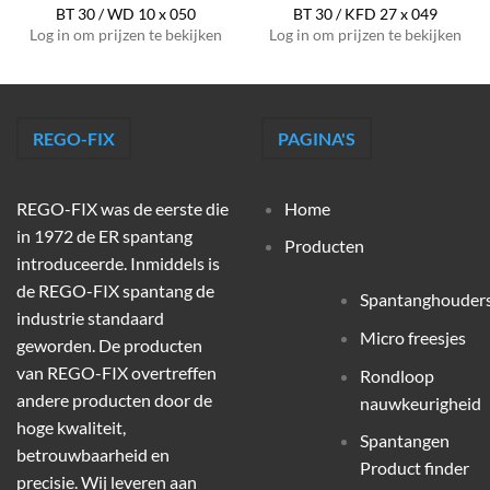
BT 30 / WD 10 x 050
BT 30 / KFD 27 x 049
Log in om prijzen te bekijken
Log in om prijzen te bekijken
REGO-FIX
PAGINA'S
REGO-FIX was de eerste die
Home
in 1972 de ER spantang
Producten
introduceerde. Inmiddels is
de REGO-FIX spantang de
Spantanghouder
industrie standaard
Micro freesjes
geworden. De producten
van REGO-FIX overtreffen
Rondloop
andere producten door de
nauwkeurigheid
hoge kwaliteit,
Spantangen
betrouwbaarheid en
Product finder
precisie. Wij leveren aan