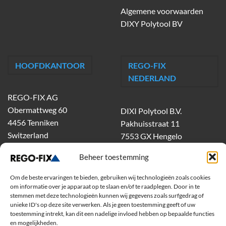
Algemene voorwaarden
DIXY Polytool BV
HOOFDKANTOOR
REGO-FIX
NEDERLAND
REGO-FIX AG
Obermattweg 60
DIXI Polytool B.V.
4456 Tenniken
Pakhuisstraat 11
Switzerland
7553 GX Hengelo
tel.
074-303 55 00
Beheer toestemming
dixiholland@dixi.com
www.dixipolytool.com
Om de beste ervaringen te bieden, gebruiken wij technologieën zoals cookies
om informatie over je apparaat op te slaan en/of te raadplegen. Door in te
stemmen met deze technologieën kunnen wij gegevens zoals surfgedrag of
Volg ons op Youtube
unieke ID's op deze site verwerken. Als je geen toestemming geeft of uw
toestemming intrekt, kan dit een nadelige invloed hebben op bepaalde functies
Volg ons op Linkedin
en mogelijkheden.