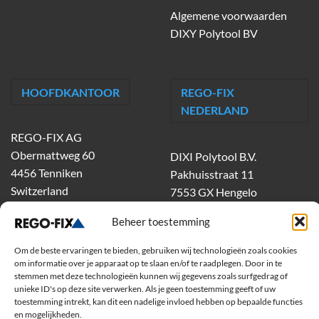
Algemene voorwaarden
DIXY Polytool BV
HOOFDKANTOOR
REGO-FIX
NEDERLAND
REGO-FIX AG
Obermattweg 60
DIXI Polytool B.V.
4456 Tenniken
Pakhuisstraat 11
Switzerland
7553 GX Hengelo
tel.
074-303 55 00
Beheer toestemming
dixiholland@dixi.com
www.dixipolytool.com
Om de beste ervaringen te bieden, gebruiken wij technologieën zoals cookies
om informatie over je apparaat op te slaan en/of te raadplegen. Door in te
stemmen met deze technologieën kunnen wij gegevens zoals surfgedrag of
Volg ons op Youtube
unieke ID's op deze site verwerken. Als je geen toestemming geeft of uw
toestemming intrekt, kan dit een nadelige invloed hebben op bepaalde functies
Volg ons op Linkedin
en mogelijkheden.