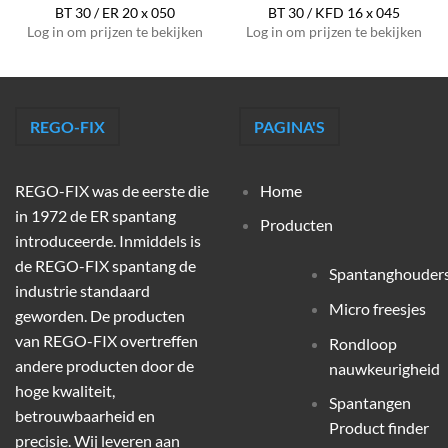
BT 30 / ER 20 x 050
BT 30 / KFD 16 x 045
Log in om prijzen te bekijken
Log in om prijzen te bekijken
REGO-FIX
PAGINA'S
REGO-FIX was de eerste die
Home
in 1972 de ER spantang
Producten
introduceerde. Inmiddels is
de REGO-FIX spantang de
Spantanghouder
industrie standaard
Micro freesjes
geworden. De producten
van REGO-FIX overtreffen
Rondloop
andere producten door de
nauwkeurigheid
hoge kwaliteit,
Spantangen
betrouwbaarheid en
Product finder
precisie. Wij leveren aan