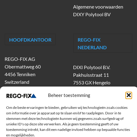
Algemene voorwaarden
DIXY Polytool BV
HOOFDKANTOOR
REGO-FIX
NEDERLAND
REGO-FIX AG
Obermattweg 60
DIXI Polytool B.V.
4456 Tenniken
Pakhuisstraat 11
Switzerland
7553 GX Hengelo
tel.
074-303 55 00
Beheer toestemming
dixiholland@dixi.com
www.dixipolytool.com
Om de beste ervaringen te bieden, gebruiken wij technologieën zoals cookies
om informatie over je apparaat op te slaan en/of te raadplegen. Door in te
stemmen met deze technologieën kunnen wij gegevens zoals surfgedrag of
Volg ons op Youtube
unieke ID's op deze site verwerken. Als je geen toestemming geeft of uw
toestemming intrekt, kan dit een nadelige invloed hebben op bepaalde functies
Volg ons op Linkedin
en mogelijkheden.