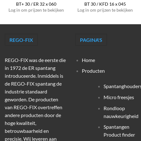
BT+ 30 / ER 32 x 060
BT 30 / KFD 16 x 045
Log in om prijzen te bekijken
Log in om prijzen te bekijken
REGO-FIX
PAGINA'S
REGO-FIX was de eerste die
Home
in 1972 de ER spantang
Producten
introduceerde. Inmiddels is
de REGO-FIX spantang de
Spantanghouder
industrie standaard
Micro freesjes
geworden. De producten
van REGO-FIX overtreffen
Rondloop
andere producten door de
nauwkeurigheid
hoge kwaliteit,
Spantangen
betrouwbaarheid en
Product finder
precisie. Wij leveren aan