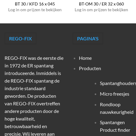
BT 30 / KFD 16 x 045
BT-OM 30 / ER 32 x 060
Log in om prijzen te bekijken
Log in om prijzen te bekijken
REGO-FIX
PAGINA'S
REGO-FIX was de eerste die
Home
in 1972 de ER spantang
Producten
introduceerde. Inmiddels is
de REGO-FIX spantang de
Spantanghouder
industrie standaard
Micro freesjes
geworden. De producten
van REGO-FIX overtreffen
Rondloop
andere producten door de
nauwkeurigheid
hoge kwaliteit,
Spantangen
betrouwbaarheid en
Product finder
precisie. Wij leveren aan