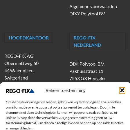
Algemene voorwaarden
DIXY Polytool BV
HOOFDKANTOOR
REGO-FIX
NEDERLAND
REGO-FIX AG
Obermattweg 60
DIXI Polytool B.V.
4456 Tenniken
Pakhuisstraat 11
Switzerland
7553 GX Hengelo
tel.
074-303 55 00
Beheer toestemming
dixiholland@dixi.com
www.dixipolytool.com
Om de beste ervaringen te bieden, gebruiken wij technologieën zoals cookies
om informatie over je apparaat op te slaan en/of te raadplegen. Door in te
stemmen met deze technologieën kunnen wij gegevens zoals surfgedrag of
Volg ons op Youtube
unieke ID's op deze site verwerken. Als je geen toestemming geeft of uw
toestemming intrekt, kan dit een nadelige invloed hebben op bepaalde functies
Volg ons op Linkedin
en mogelijkheden.