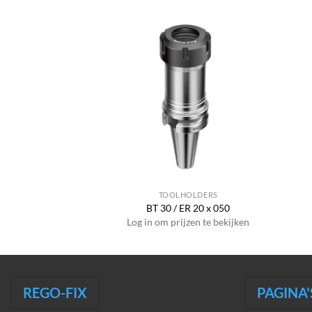
HOLDERS
TOOLHOLDERS
ER 32 x 060
BT 30 / ER 20 x 050
jzen te bekijken
Log in om prijzen te bekijken
REGO-FIX
PAGINA'