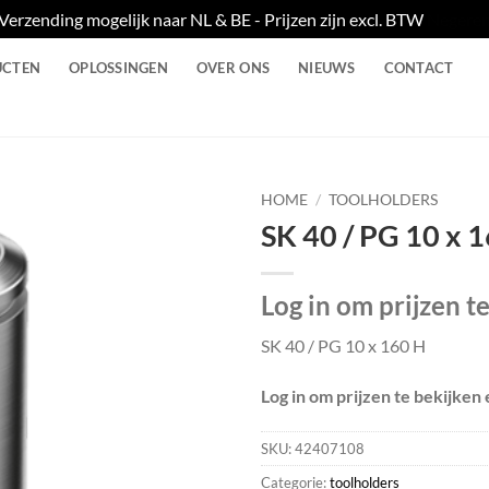
Verzending mogelijk naar NL & BE - Prijzen zijn excl. BTW
Negere
UCTEN
OPLOSSINGEN
OVER ONS
NIEUWS
CONTACT
HOME
/
TOOLHOLDERS
SK 40 / PG 10 x 
Log in om prijzen t
SK 40 / PG 10 x 160 H
Log in om prijzen te bekijken 
SKU:
42407108
Categorie:
toolholders