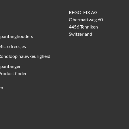
REGO-FIX AG
Obermattweg 60
4456 Tenniken
Switzerland
Spantanghouders
icro freesjes
Rondloop nauwkeurigheid
Spantangen
roduct finder
en