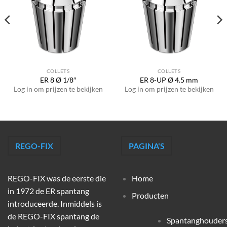
COLLETS
COLLETS
ER 8 Ø 1/8″
ER 8-UP Ø 4.5 mm
Log in om prijzen te bekijken
Log in om prijzen te bekijken
REGO-FIX
PAGINA'S
REGO-FIX was de eerste die
Home
in 1972 de ER spantang
Producten
introduceerde. Inmiddels is
de REGO-FIX spantang de
Spantanghouder