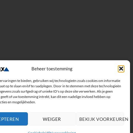
Beheer toestemming
ervaringen te bieden, gebruiken wij technologieën zoals cookies om informatie
aat op te slaan en/of te raadplegen. Door in te stemmen met deze technologieën
gevens zoals surfgedrag of unieke ID's op deze site verwerken. Als je geen
geeft of uw toestemming intrekt, kan dit een nadelige invloed hebben op
cties en mogelijkheden.
EPTEREN
WEIGER
BEKIJK VOORKEUREN
Cookiebeleid
Privacyverklaring