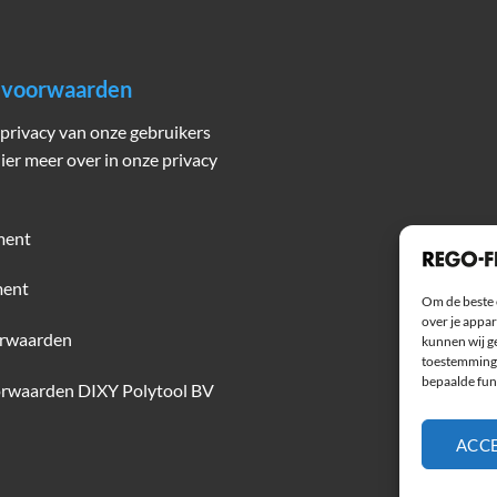
n voorwaarden
privacy van onze gebruikers
hier meer over in onze privacy
ment
ment
Om de beste 
over je appar
rwaarden
kunnen wij ge
toestemming 
bepaalde fun
rwaarden DIXY Polytool BV
ACC