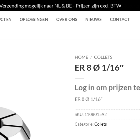
Verzending mogelijk naar NL & BE - Prijzen zijn excl. BTW
Negere
UCTEN
OPLOSSINGEN
OVER ONS
NIEUWS
CONTACT
HOME
/
COLLETS
ER 8 Ø 1/16″
Log in om prijzen t
ER 8 Ø 1/16″
SKU:
110801592
Categorie:
Collets