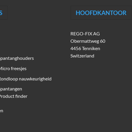
S
HOOFDKANTOOR
REGO-FIX AG
Obermattweg 60
4456 Tenniken
Switzerland
Spantanghouders
icro freesjes
Rondloop nauwkeurigheid
Spantangen
roduct finder
en