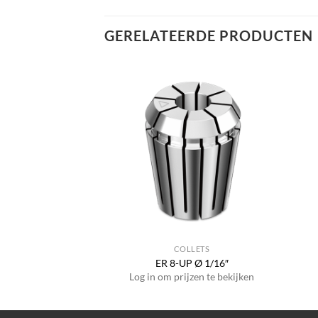
GERELATEERDE PRODUCTEN
LLETS
COLLETS
 Ø 1.0 mm
ER 8-UP Ø 1/16″
jzen te bekijken
Log in om prijzen te bekijken