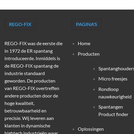
REGO-FIX
PAGINA'S
REGO-FIX was de eerste die
Home
in 1972 de ER spantang
Producten
introduceerde. Inmiddels is
de REGO-FIX spantang de
Spantanghouder
industrie standaard
Micro freesjes
geworden. De producten
van REGO-FIX overtreffen
Rondloop
andere producten door de
nauwkeurigheid
hoge kwaliteit,
Spantangen
betrouwbaarheid en
Product finder
precisie. Wij leveren aan
klanten in dynamische
Oplossingen
hightech industrieën waar