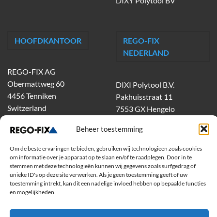
DIXY Polytool BV
HOOFDKANTOOR
REGO-FIX
NEDERLAND
REGO-FIX AG
Obermattweg 60
DIXI Polytool B.V.
4456 Tenniken
Pakhuisstraat 11
Switzerland
7553 GX Hengelo
tel.
074-303 55 00
Beheer toestemming
dixiholland@dixi.com
www.dixipolytool.com
Om de beste ervaringen te bieden, gebruiken wij technologieën zoals cookies
om informatie over je apparaat op te slaan en/of te raadplegen. Door in te
stemmen met deze technologieën kunnen wij gegevens zoals surfgedrag of
Volg ons op Youtube
unieke ID's op deze site verwerken. Als je geen toestemming geeft of uw
toestemming intrekt, kan dit een nadelige invloed hebben op bepaalde functies
Volg ons op Linkedin
en mogelijkheden.