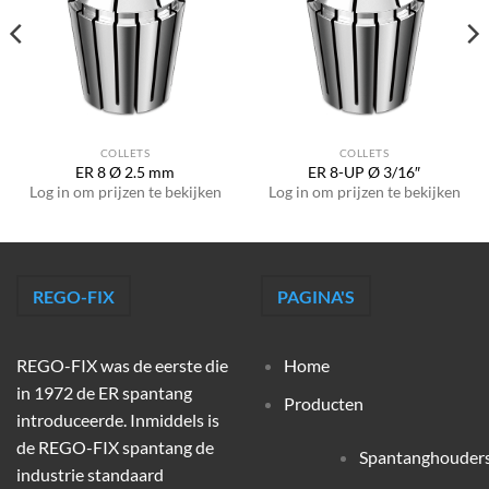
COLLETS
COLLETS
ER 8 Ø 2.5 mm
ER 8-UP Ø 3/16″
Log in om prijzen te bekijken
Log in om prijzen te bekijken
REGO-FIX
PAGINA'S
REGO-FIX was de eerste die
Home
in 1972 de ER spantang
Producten
introduceerde. Inmiddels is
de REGO-FIX spantang de
Spantanghouder
industrie standaard