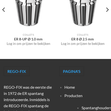
COLLETS
COLLETS
ER 8-UP Ø 1.0 mm
ER 8 Ø 2.5 mm
Log in om prijzen te bekijken
Log in om prijzen te bekijken
REGO-FIX
PAGINA'S
REGO-FIX was de eerste die
Home
in 1972 de ER spantang
Producten
introduceerde. Inmiddels is
de REGO-FIX spantang de
Spantanghouder