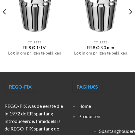
COLLETS
COLLETS
ER 8 Ø 1/16″
ER 8 Ø 3.0 mm
Log in om prijzen te bekijken
Log in om prijzen te bekijken
REGO-FIX
PAGINA'S
REGO-FIX was de eerste die
Home
in 1972 de ER spantang
Producten
introduceerde. Inmiddels is
de REGO-FIX spantang de
Spantanghouder