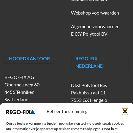
Webshop voorwaarden
Algemene voorwaarden
DIXY Polytool BV
HOOFDKANTOOR
REGO-FIX
NEDERLAND
REGO-FIX AG
Obermattweg 60
DIXI Polytool B.V.
4456 Tenniken
Pakhuisstraat 11
Switzerland
7553 GX Hengelo
tel.
074-303 55 00
Beheer toestemming
dixiholland@dixi.com
www.dixipolytool.com
Om de beste ervaringen te bieden, gebruiken wij technologieën zoals cookies
om informatie over je apparaat op te slaan en/of te raadplegen. Door in te