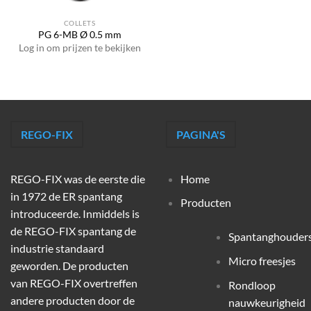
COLLETS
PG 6-MB Ø 0.5 mm
Log in om prijzen te bekijken
REGO-FIX
PAGINA'S
REGO-FIX was de eerste die
Home
in 1972 de ER spantang
Producten
introduceerde. Inmiddels is
de REGO-FIX spantang de
Spantanghouder
industrie standaard
Micro freesjes
geworden. De producten
van REGO-FIX overtreffen
Rondloop
andere producten door de
nauwkeurigheid