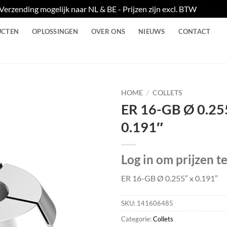
Verzending mogelijk naar NL & BE - Prijzen zijn excl. BTW
Negere
UCTEN
OPLOSSINGEN
OVER ONS
NIEUWS
CONTACT
HOME
/
COLLETS
ER 16-GB Ø 0.25
0.191″
Log in om prijzen t
ER 16-GB Ø 0.255″ x 0.191″
SKU:
141606485
Categorie:
Collets