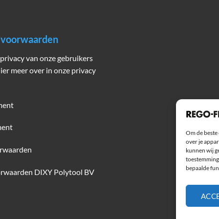
n voorwaarden
privacy van onze gebruikers
hier meer over in onze privacy
ment
ment
Om de beste 
over je appar
rwaarden
kunnen wij ge
toestemming 
bepaalde fun
rwaarden DIXY Polytool BV
ACC