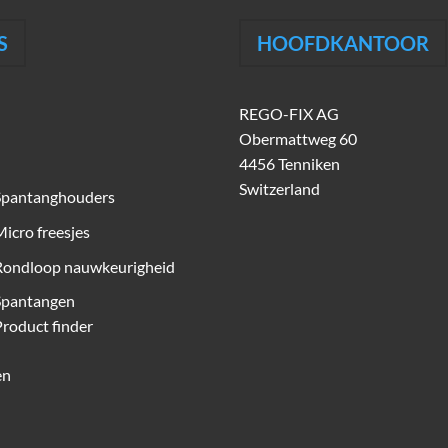
S
HOOFDKANTOOR
REGO-FIX AG
Obermattweg 60
4456 Tenniken
Switzerland
Spantanghouders
icro freesjes
Rondloop nauwkeurigheid
Spantangen
roduct finder
en