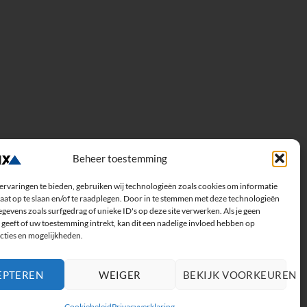
Beheer toestemming
ervaringen te bieden, gebruiken wij technologieën zoals cookies om informatie
aat op te slaan en/of te raadplegen. Door in te stemmen met deze technologieën
gevens zoals surfgedrag of unieke ID's op deze site verwerken. Als je geen
geeft of uw toestemming intrekt, kan dit een nadelige invloed hebben op
cties en mogelijkheden.
EPTEREN
WEIGER
BEKIJK VOORKEUREN
Cookiebeleid
Privacyverklaring