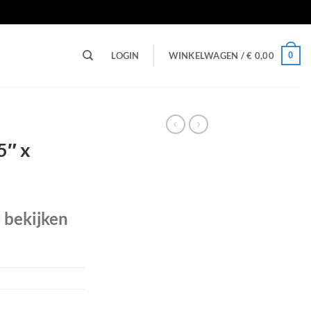
n
0
LOGIN
WINKELWAGEN /
€
0,00
5″ x
e bekijken