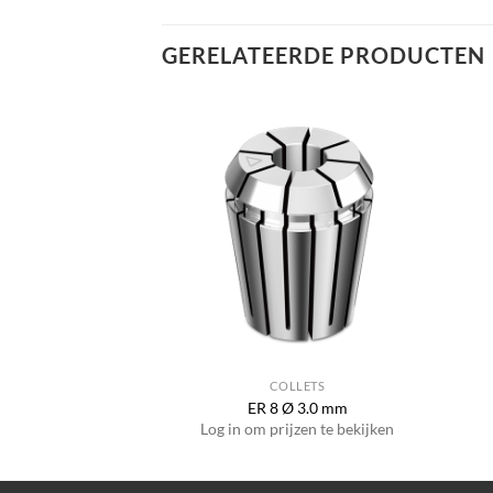
GERELATEERDE PRODUCTEN
LLETS
COLLETS
Ø 1/16″
ER 8 Ø 3.0 mm
jzen te bekijken
Log in om prijzen te bekijken