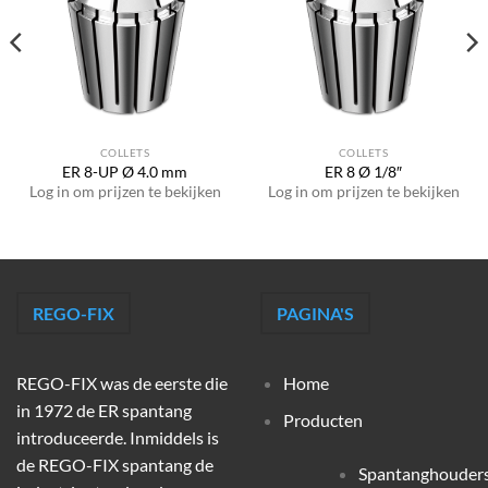
COLLETS
COLLETS
ER 8-UP Ø 4.0 mm
ER 8 Ø 1/8″
Log in om prijzen te bekijken
Log in om prijzen te bekijken
REGO-FIX
PAGINA'S
REGO-FIX was de eerste die
Home
in 1972 de ER spantang
Producten
introduceerde. Inmiddels is
de REGO-FIX spantang de
Spantanghouder