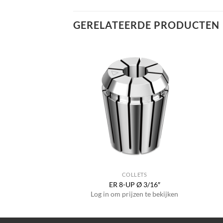
GERELATEERDE PRODUCTEN
LLETS
COLLETS
 Ø 1.0 mm
ER 8-UP Ø 3/16″
jzen te bekijken
Log in om prijzen te bekijken