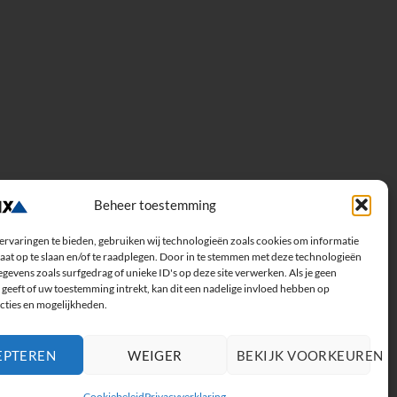
Beheer toestemming
ervaringen te bieden, gebruiken wij technologieën zoals cookies om informatie
aat op te slaan en/of te raadplegen. Door in te stemmen met deze technologieën
gevens zoals surfgedrag of unieke ID's op deze site verwerken. Als je geen
geeft of uw toestemming intrekt, kan dit een nadelige invloed hebben op
cties en mogelijkheden.
EPTEREN
WEIGER
BEKIJK VOORKEUREN
Cookiebeleid
Privacyverklaring