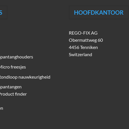
S
HOOFDKANTOOR
REGO-FIX AG
Obermattweg 60
4456 Tenniken
Switzerland
Spantanghouders
icro freesjes
Rondloop nauwkeurigheid
Spantangen
roduct finder
en