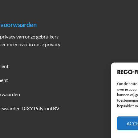
n voorwaarden
privacy van onze gebruikers
hier meer over in onze privacy
ment
ment
Om de beste 
over je appar
rwaarden
kunnen wij ge
toestemming 
bepaalde fun
rwaarden DIXY Polytool BV
ACC