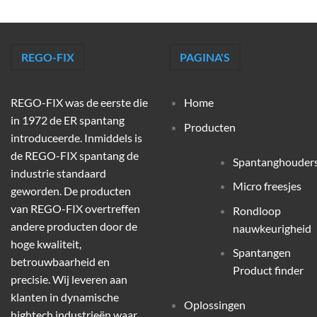
REGO-FIX
PAGINA'S
REGO-FIX was de eerste die
Home
in 1972 de ER spantang
Producten
introduceerde. Inmiddels is
de REGO-FIX spantang de
Spantanghouder
industrie standaard
Micro freesjes
geworden. De producten
van REGO-FIX overtreffen
Rondloop
andere producten door de
nauwkeurigheid
hoge kwaliteit,
Spantangen
betrouwbaarheid en
Product finder
precisie. Wij leveren aan
klanten in dynamische
Oplossingen
hightech industrieën waar