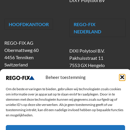
DIXY Polytool BV
HOOFDKANTOOR
REGO-FIX
NEDERLAND
REGO-FIX AG
Obermattweg 60
DIXI Polytool B.V.
4456 Tenniken
Pakhuisstraat 11
Switzerland
7553 GX Hengelo
tel.
074-303 55 00
Beheer toestemming
dixiholland@dixi.com
www.dixipolytool.com
Om de beste ervaringen te bieden, gebruiken wij technologieën zoals cookies
om informatie over je apparaat op te slaan en/of te raadplegen. Door in te
stemmen met deze technologieën kunnen wij gegevens zoals surfgedrag of
Volg ons op Youtube
unieke ID's op deze site verwerken. Als je geen toestemming geeft of uw
toestemming intrekt, kan dit een nadelige invloed hebben op bepaalde functies
Volg ons op Linkedin
en mogelijkheden.