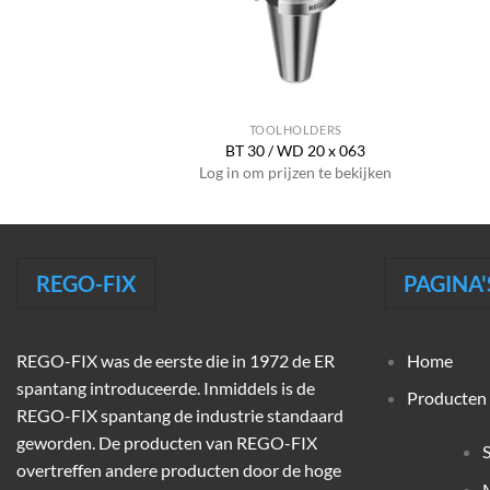
HOLDERS
TOOLHOLDERS
WD 8 x 050
BT 30 / WD 20 x 063
jzen te bekijken
Log in om prijzen te bekijken
REGO-FIX
PAGINA'
REGO-FIX was de eerste die in 1972 de ER
Home
spantang introduceerde. Inmiddels is de
Producten
REGO-FIX spantang de industrie standaard
geworden. De producten van REGO-FIX
overtreffen andere producten door de hoge
M