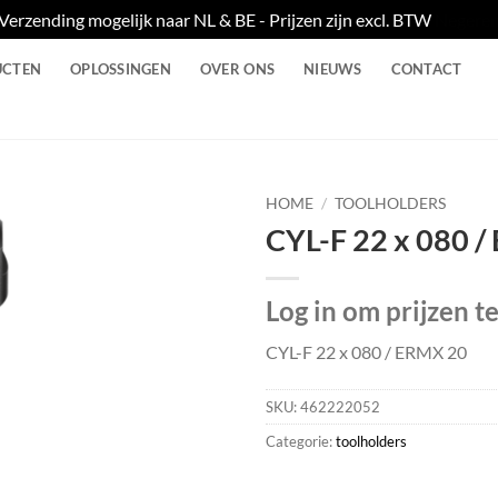
Verzending mogelijk naar NL & BE - Prijzen zijn excl. BTW
Negere
UCTEN
OPLOSSINGEN
OVER ONS
NIEUWS
CONTACT
HOME
/
TOOLHOLDERS
CYL-F 22 x 080 
Log in om prijzen t
CYL-F 22 x 080 / ERMX 20
SKU:
462222052
Categorie:
toolholders