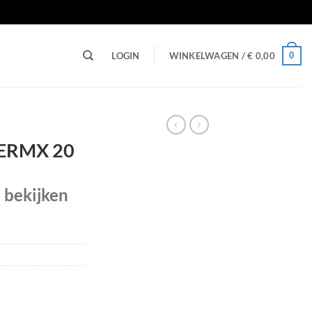
n
0
LOGIN
WINKELWAGEN /
€
0,00
/ ERMX 20
e bekijken