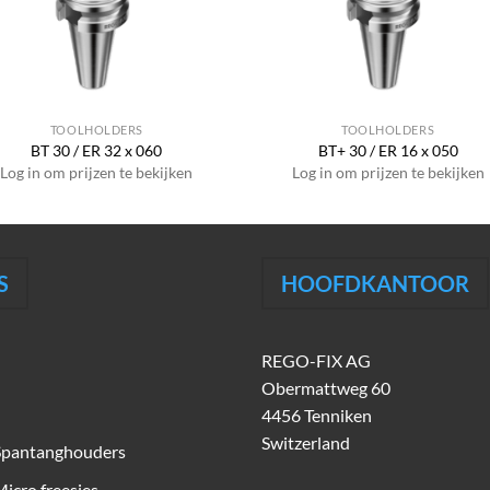
TOOLHOLDERS
TOOLHOLDERS
BT 30 / ER 32 x 060
BT+ 30 / ER 16 x 050
Log in om prijzen te bekijken
Log in om prijzen te bekijken
S
HOOFDKANTOOR
REGO-FIX AG
Obermattweg 60
4456 Tenniken
Switzerland
Spantanghouders
icro freesjes