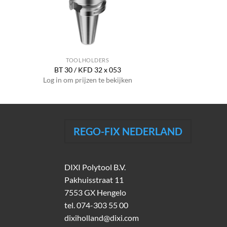
TOOLHOLDERS
BT 30 / KFD 32 x 053
Log in om prijzen te bekijken
REGO-FIX NEDERLAND
DIXI Polytool B.V.
Pakhuisstraat 11
7553 GX Hengelo
tel.
074-303 55 00
dixiholland@dixi.com