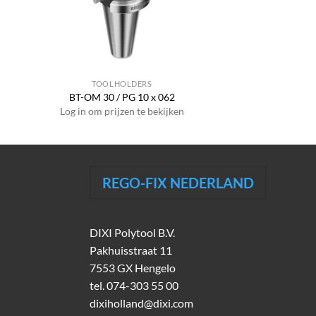
TOOLHOLDERS
BT-OM 30 / PG 10 x 062
Log in om prijzen te bekijken
REGO-FIX NEDERLAND
DIXI Polytool B.V.
Pakhuisstraat 11
7553 GX Hengelo
tel.
074-303 55 00
dixiholland@dixi.com