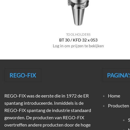
HOLDERS
TOOLHOLDERS
RAX 20 x 022
BT 30 / KFD 32 x 053
jzen te bekijken
Log in om prijzen te bekijken
REGO-FIX
PAGINA'
REGO-FIX was de eerste die in 1972 de ER
Home
spantang introduceerde. Inmiddels is de
Producten
REGO-FIX spantang de industrie standaard
geworden. De producten van REGO-FIX
overtreffen andere producten door de hoge
M