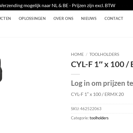
Verzending mogelijk naar NL & BE - Prijzen zijn excl. BTW
Negere
UCTEN
OPLOSSINGEN
OVER ONS
NIEUWS
CONTACT
HOME
/
TOOLHOLDERS
CYL-F 1″ x 100 /
Log in om prijzen t
CYL-F 1″ x 100 / ERMX 20
SKU:
462522063
Categorie:
toolholders