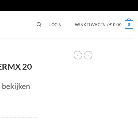
n
0
LOGIN
WINKELWAGEN /
€
0,00
 ERMX 20
e bekijken