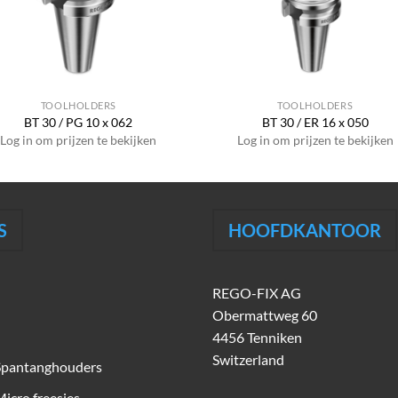
TOOLHOLDERS
TOOLHOLDERS
BT 30 / PG 10 x 062
BT 30 / ER 16 x 050
Log in om prijzen te bekijken
Log in om prijzen te bekijken
S
HOOFDKANTOOR
REGO-FIX AG
Obermattweg 60
4456 Tenniken
Switzerland
Spantanghouders
icro freesjes