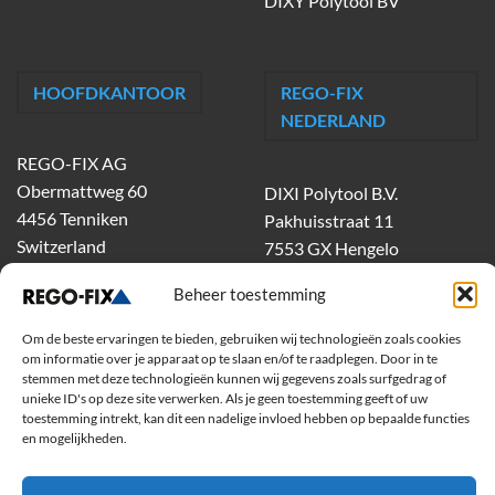
DIXY Polytool BV
HOOFDKANTOOR
REGO-FIX
NEDERLAND
REGO-FIX AG
Obermattweg 60
DIXI Polytool B.V.
4456 Tenniken
Pakhuisstraat 11
Switzerland
7553 GX Hengelo
tel.
074-303 55 00
Beheer toestemming
dixiholland@dixi.com
www.dixipolytool.com
Om de beste ervaringen te bieden, gebruiken wij technologieën zoals cookies
om informatie over je apparaat op te slaan en/of te raadplegen. Door in te
stemmen met deze technologieën kunnen wij gegevens zoals surfgedrag of
Volg ons op Youtube
unieke ID's op deze site verwerken. Als je geen toestemming geeft of uw
toestemming intrekt, kan dit een nadelige invloed hebben op bepaalde functies
Volg ons op Linkedin
en mogelijkheden.