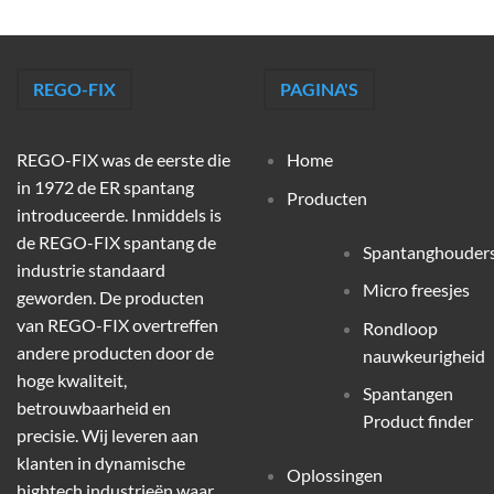
REGO-FIX
PAGINA'S
REGO-FIX was de eerste die
Home
in 1972 de ER spantang
Producten
introduceerde. Inmiddels is
de REGO-FIX spantang de
Spantanghouder
industrie standaard
Micro freesjes
geworden. De producten
van REGO-FIX overtreffen
Rondloop
andere producten door de
nauwkeurigheid
hoge kwaliteit,
Spantangen
betrouwbaarheid en
Product finder
precisie. Wij leveren aan
klanten in dynamische
Oplossingen
hightech industrieën waar