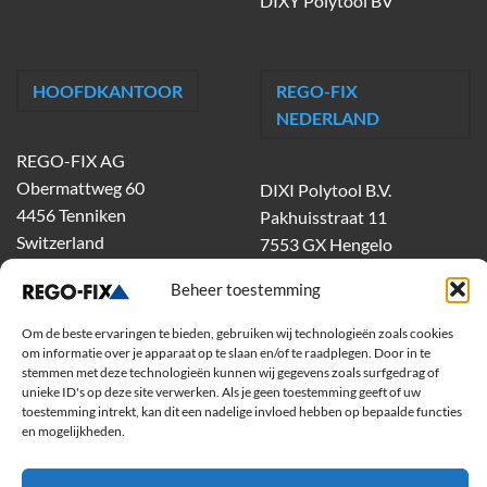
DIXY Polytool BV
HOOFDKANTOOR
REGO-FIX
NEDERLAND
REGO-FIX AG
Obermattweg 60
DIXI Polytool B.V.
4456 Tenniken
Pakhuisstraat 11
Switzerland
7553 GX Hengelo
tel.
074-303 55 00
Beheer toestemming
dixiholland@dixi.com
www.dixipolytool.com
Om de beste ervaringen te bieden, gebruiken wij technologieën zoals cookies
om informatie over je apparaat op te slaan en/of te raadplegen. Door in te
stemmen met deze technologieën kunnen wij gegevens zoals surfgedrag of
Volg ons op Youtube
unieke ID's op deze site verwerken. Als je geen toestemming geeft of uw
toestemming intrekt, kan dit een nadelige invloed hebben op bepaalde functies
Volg ons op Linkedin
en mogelijkheden.