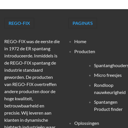
REGO-FIX
PAGINA'S
REGO-FIX was de eerste die
Home
in 1972 de ER spantang
Producten
introduceerde. Inmiddels is
de REGO-FIX spantang de
Spantanghouder
industrie standaard
Micro freesjes
geworden. De producten
van REGO-FIX overtreffen
Rondloop
andere producten door de
nauwkeurigheid
hoge kwaliteit,
Spantangen
betrouwbaarheid en
Product finder
precisie. Wij leveren aan
klanten in dynamische
Oplossingen
hightech industrieën waar