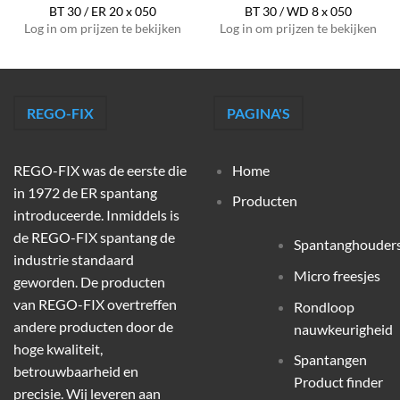
BT 30 / ER 20 x 050
BT 30 / WD 8 x 050
Log in om prijzen te bekijken
Log in om prijzen te bekijken
REGO-FIX
PAGINA'S
REGO-FIX was de eerste die
Home
in 1972 de ER spantang
Producten
introduceerde. Inmiddels is
de REGO-FIX spantang de
Spantanghouder
industrie standaard
Micro freesjes
geworden. De producten
van REGO-FIX overtreffen
Rondloop
andere producten door de
nauwkeurigheid
hoge kwaliteit,
Spantangen
betrouwbaarheid en
Product finder
precisie. Wij leveren aan