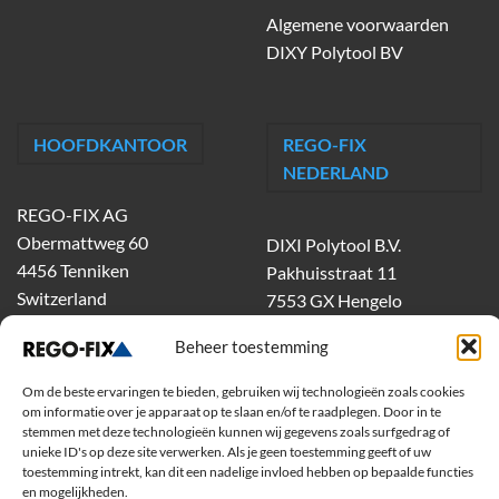
Algemene voorwaarden
DIXY Polytool BV
HOOFDKANTOOR
REGO-FIX
NEDERLAND
REGO-FIX AG
Obermattweg 60
DIXI Polytool B.V.
4456 Tenniken
Pakhuisstraat 11
Switzerland
7553 GX Hengelo
tel.
074-303 55 00
Beheer toestemming
dixiholland@dixi.com
www.dixipolytool.com
Om de beste ervaringen te bieden, gebruiken wij technologieën zoals cookies
om informatie over je apparaat op te slaan en/of te raadplegen. Door in te
stemmen met deze technologieën kunnen wij gegevens zoals surfgedrag of
Volg ons op Youtube
unieke ID's op deze site verwerken. Als je geen toestemming geeft of uw
toestemming intrekt, kan dit een nadelige invloed hebben op bepaalde functies
Volg ons op Linkedin
en mogelijkheden.