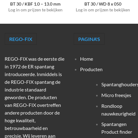
BT 30 / KBF 1.0 – 13.0 mm
BT 30 / WD 8 x 050
Log in om prijzen te bekijken
Log in om prijzen te bekijken
REGO-FIX
PAGINA'S
REGO-FIX was de eerste die
Home
in 1972 de ER spantang
Producten
introduceerde. Inmiddels is
de REGO-FIX spantang de
Spantanghouder
industrie standaard
Micro freesjes
geworden. De producten
van REGO-FIX overtreffen
Rondloop
andere producten door de
nauwkeurigheid
hoge kwaliteit,
Spantangen
betrouwbaarheid en
Product finder
precisie. Wij leveren aan