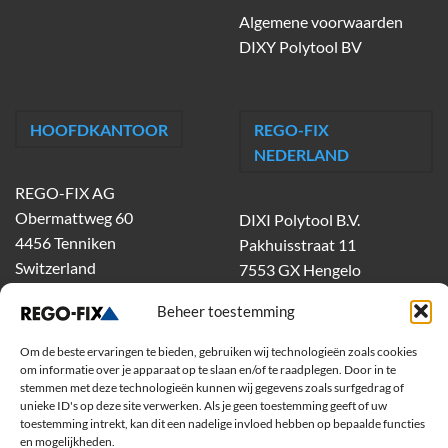
Algemene voorwaarden
DIXY Polytool BV
HOOFDKANTOOR
REGO-FIX
NEDERLAND
REGO-FIX AG
Obermattweg 60
DIXI Polytool B.V.
4456 Tenniken
Pakhuisstraat 11
Switzerland
7553 GX Hengelo
tel.
074-303 55 00
Beheer toestemming
dixiholland@dixi.com
www.dixipolytool.com
Om de beste ervaringen te bieden, gebruiken wij technologieën zoals cookies
om informatie over je apparaat op te slaan en/of te raadplegen. Door in te
stemmen met deze technologieën kunnen wij gegevens zoals surfgedrag of
Volg ons op Youtube
unieke ID's op deze site verwerken. Als je geen toestemming geeft of uw
toestemming intrekt, kan dit een nadelige invloed hebben op bepaalde functies
Volg ons op Linkedin
en mogelijkheden.