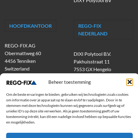
DIXY Polytool BV
HOOFDKANTOOR
REGO-FIX
NEDERLAND
REGO-FIX AG
Obermattweg 60
DIXI Polytool B.V.
4456 Tenniken
Pakhuisstraat 11
Switzerland
7553 GX Hengelo
tel.
074-303 55 00
Beheer toestemming
dixiholland@dixi.com
www.dixipolytool.com
Om de beste ervaringen te bieden, gebruiken wij technologieën zoals cookies
om informatie over je apparaat op te slaan en/of te raadplegen. Door in te
stemmen met deze technologieën kunnen wij gegevens zoals surfgedrag of
Volg ons op Youtube
unieke ID's op deze site verwerken. Als je geen toestemming geeft of uw
toestemming intrekt, kan dit een nadelige invloed hebben op bepaalde functies
Volg ons op Linkedin
en mogelijkheden.