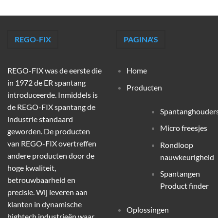
REGO-FIX
PAGINA'S
REGO-FIX was de eerste die
Home
in 1972 de ER spantang
Producten
introduceerde. Inmiddels is
de REGO-FIX spantang de
Spantanghouder
industrie standaard
Micro freesjes
geworden. De producten
van REGO-FIX overtreffen
Rondloop
andere producten door de
nauwkeurigheid
hoge kwaliteit,
Spantangen
betrouwbaarheid en
Product finder
precisie. Wij leveren aan
klanten in dynamische
Oplossingen
hightech industrieën waar