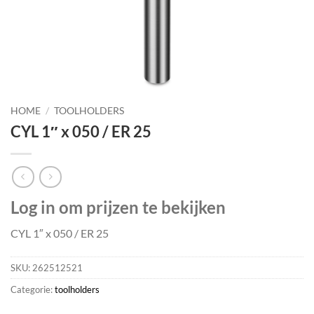
HOME
/
TOOLHOLDERS
CYL 1″ x 050 / ER 25
Log in om prijzen te bekijken
CYL 1″ x 050 / ER 25
SKU:
262512521
Categorie:
toolholders