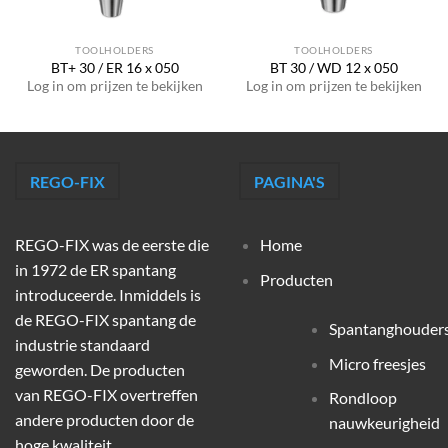
TOOLHOLDERS
TOOLHOLDERS
BT+ 30 / ER 16 x 050
BT 30 / WD 12 x 050
Log in om prijzen te bekijken
Log in om prijzen te bekijken
REGO-FIX
PAGINA'S
REGO-FIX was de eerste die
Home
in 1972 de ER spantang
Producten
introduceerde. Inmiddels is
de REGO-FIX spantang de
Spantanghouder
industrie standaard
Micro freesjes
geworden. De producten
van REGO-FIX overtreffen
Rondloop
andere producten door de
nauwkeurigheid
hoge kwaliteit,