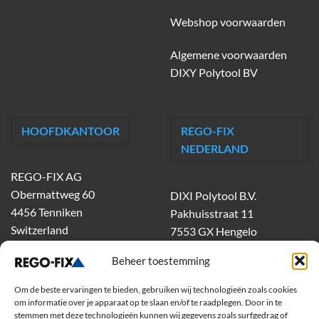
Webshop voorwaarden
Algemene voorwaarden
DIXY Polytool BV
HOOFDKANTOOR
REGO-FIX
NEDERLAND
REGO-FIX AG
Obermattweg 60
DIXI Polytool B.V.
4456 Tenniken
Pakhuisstraat 11
Switzerland
7553 GX Hengelo
tel.
074-303 55 00
Beheer toestemming
dixiholland@dixi.com
www.dixipolytool.com
Om de beste ervaringen te bieden, gebruiken wij technologieën zoals cookies
om informatie over je apparaat op te slaan en/of te raadplegen. Door in te
stemmen met deze technologieën kunnen wij gegevens zoals surfgedrag of
Volg ons op Youtube