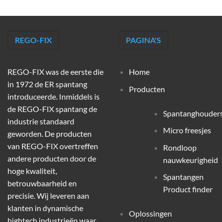
REGO-FIX
PAGINA'S
REGO-FIX was de eerste die
Home
in 1972 de ER spantang
Producten
introduceerde. Inmiddels is
de REGO-FIX spantang de
Spantanghouder
industrie standaard
Micro freesjes
geworden. De producten
van REGO-FIX overtreffen
Rondloop
andere producten door de
nauwkeurigheid
hoge kwaliteit,
Spantangen
betrouwbaarheid en
Product finder
precisie. Wij leveren aan
klanten in dynamische
Oplossingen
hightech industrieën waar