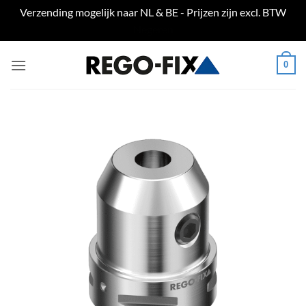
Verzending mogelijk naar NL & BE - Prijzen zijn excl. BTW
Negeren
Ga
0
naar
inhoud