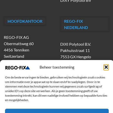
DIXY Polytool BV
HOOFDKANTOOR
REGO-FIX
NEDERLAND
REGO-FIX AG
Obermattweg 60
DIXI Polytool B.V.
4456 Tenniken
Pakhuisstraat 11
Switzerland
7553 GX Hengelo
tel.
074-303 55 00
Beheer toestemming
dixiholland@dixi.com
www.dixipolytool.com
Om de beste ervaringen te bieden, gebruiken wij technologieën zoals cookies
om informatie over je apparaat op te slaan en/of te raadplegen. Door in te
stemmen met deze technologieën kunnen wij gegevens zoals surfgedrag of
Volg ons op Youtube
unieke ID's op deze site verwerken. Als je geen toestemming geeft of uw
toestemming intrekt, kan dit een nadelige invloed hebben op bepaalde functies
Volg ons op Linkedin
en mogelijkheden.