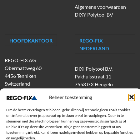
Algemene voorwaarden
DIXY Polytool BV
HOOFDKANTOOR
REGO-FIX
NEDERLAND
REGO-FIX AG
Obermattweg 60
DIXI Polytool B.V.
4456 Tenniken
Pakhuisstraat 11
Switzerland
7553 GX Hengelo
tel.
074-303 55 00
Beheer toestemming
dixiholland@dixi.com
www.dixipolytool.com
Om de beste ervaringen te bieden, gebruiken wij technologieën zoals cookies
om informatie over je apparaat op te slaan en/of te raadplegen. Door in te
stemmen met deze technologieën kunnen wij gegevens zoals surfgedrag of
Volg ons op Youtube
unieke ID's op deze site verwerken. Als je geen toestemming geeft of uw
toestemming intrekt, kan dit een nadelige invloed hebben op bepaalde functies
Volg ons op Linkedin
en mogelijkheden.