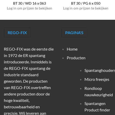
BT 30 / WD 16 x 063
BT 30 / PG 6 x 050
Log in om prijzen te bekijken
Log in om prijzen te bekijken
REGO-FIX
PAGINA'S
REGO-FIX was de eerste die
Home
in 1972 de ER spantang
Producten
introduceerde. Inmiddels is
de REGO-FIX spantang de
Spantanghouder
industrie standaard
Micro freesjes
geworden. De producten
van REGO-FIX overtreffen
Rondloop
andere producten door de
nauwkeurigheid
hoge kwaliteit,
Spantangen
betrouwbaarheid en
Product finder
precisie. Wij leveren aan