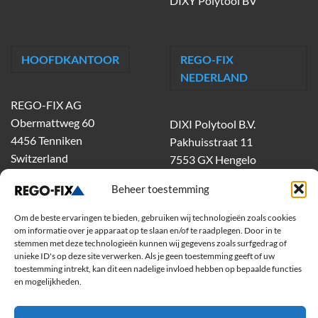
DIXY Polytool BV
HOOFDKANTOOR
REGO-FIX
NEDERLAND
REGO-FIX AG
Obermattweg 60
DIXI Polytool B.V.
4456 Tenniken
Pakhuisstraat 11
Switzerland
7553 GX Hengelo
tel.
074-303 55 00
Beheer toestemming
dixiholland@dixi.com
www.dixipolytool.com
Om de beste ervaringen te bieden, gebruiken wij technologieën zoals cookies
om informatie over je apparaat op te slaan en/of te raadplegen. Door in te
stemmen met deze technologieën kunnen wij gegevens zoals surfgedrag of
Volg ons op Youtube
unieke ID's op deze site verwerken. Als je geen toestemming geeft of uw
toestemming intrekt, kan dit een nadelige invloed hebben op bepaalde functies
Volg ons op Linkedin
en mogelijkheden.