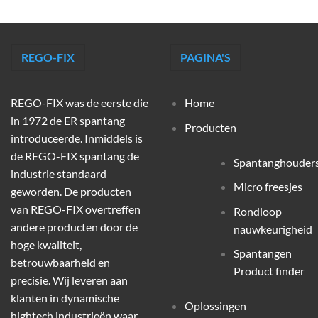
REGO-FIX
PAGINA'S
REGO-FIX was de eerste die
Home
in 1972 de ER spantang
Producten
introduceerde. Inmiddels is
de REGO-FIX spantang de
Spantanghouder
industrie standaard
Micro freesjes
geworden. De producten
van REGO-FIX overtreffen
Rondloop
andere producten door de
nauwkeurigheid
hoge kwaliteit,
Spantangen
betrouwbaarheid en
Product finder
precisie. Wij leveren aan
klanten in dynamische
Oplossingen
hightech industrieën waar