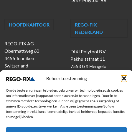
DIXY Polytool BV
HOOFDKANTOOR
REGO-FIX
NEDERLAND
REGO-FIX AG
Obermattweg 60
DIXI Polytool B.V.
4456 Tenniken
Pakhuisstraat 11
Switzerland
7553 GX Hengelo
tel.
074-303 55 00
Beheer toestemming
dixiholland@dixi.com
www.dixipolytool.com
Om de beste ervaringen te bieden, gebruiken wij technologieën zoals cookies
om informatie over je apparaat op te slaan en/of te raadplegen. Door in te
stemmen met deze technologieën kunnen wij gegevens zoals surfgedrag of
Volg ons op Youtube
unieke ID's op deze site verwerken. Als je geen toestemming geeft of uw
toestemming intrekt, kan dit een nadelige invloed hebben op bepaalde functies
Volg ons op Linkedin
en mogelijkheden.