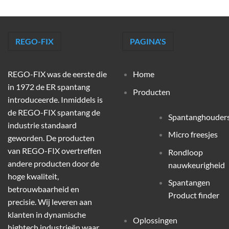
REGO-FIX
PAGINA'S
REGO-FIX was de eerste die
Home
in 1972 de ER spantang
Producten
introduceerde. Inmiddels is
de REGO-FIX spantang de
Spantanghouder
industrie standaard
Micro freesjes
geworden. De producten
van REGO-FIX overtreffen
Rondloop
andere producten door de
nauwkeurigheid
hoge kwaliteit,
Spantangen
betrouwbaarheid en
Product finder
precisie. Wij leveren aan
klanten in dynamische
Oplossingen
hightech industrieën waar