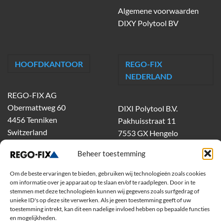
Algemene voorwaarden
DIXY Polytool BV
HOOFDKANTOOR
REGO-FIX
NEDERLAND
REGO-FIX AG
Obermattweg 60
DIXI Polytool B.V.
4456 Tenniken
Pakhuisstraat 11
Switzerland
7553 GX Hengelo
tel.
074-303 55 00
Beheer toestemming
dixiholland@dixi.com
www.dixipolytool.com
Om de beste ervaringen te bieden, gebruiken wij technologieën zoals cookies
om informatie over je apparaat op te slaan en/of te raadplegen. Door in te
stemmen met deze technologieën kunnen wij gegevens zoals surfgedrag of
Volg ons op Youtube
unieke ID's op deze site verwerken. Als je geen toestemming geeft of uw
toestemming intrekt, kan dit een nadelige invloed hebben op bepaalde functies
Volg ons op Linkedin
en mogelijkheden.