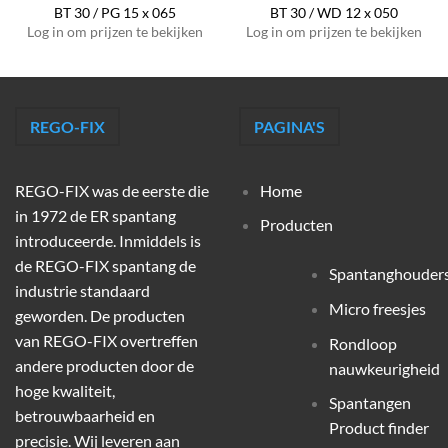
BT 30 / PG 15 x 065
BT 30 / WD 12 x 050
Log in om prijzen te bekijken
Log in om prijzen te bekijken
REGO-FIX
PAGINA'S
REGO-FIX was de eerste die
Home
in 1972 de ER spantang
Producten
introduceerde. Inmiddels is
de REGO-FIX spantang de
Spantanghouder
industrie standaard
Micro freesjes
geworden. De producten
van REGO-FIX overtreffen
Rondloop
andere producten door de
nauwkeurigheid
hoge kwaliteit,
Spantangen
betrouwbaarheid en
Product finder
precisie. Wij leveren aan