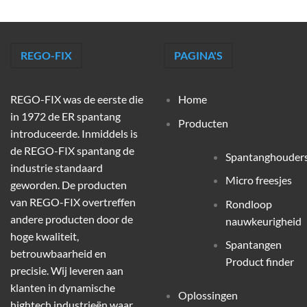
REGO-FIX
PAGINA'S
REGO-FIX was de eerste die
Home
in 1972 de ER spantang
Producten
introduceerde. Inmiddels is
de REGO-FIX spantang de
Spantanghouder
industrie standaard
Micro freesjes
geworden. De producten
van REGO-FIX overtreffen
Rondloop
andere producten door de
nauwkeurigheid
hoge kwaliteit,
Spantangen
betrouwbaarheid en
Product finder
precisie. Wij leveren aan
klanten in dynamische
Oplossingen
hightech industrieën waar