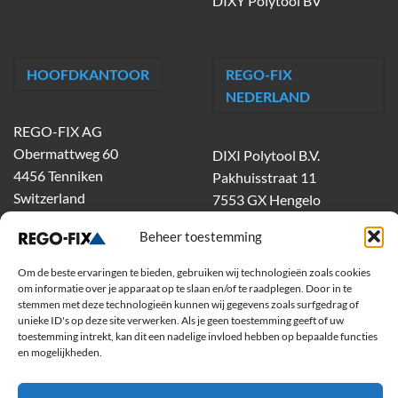
DIXY Polytool BV
HOOFDKANTOOR
REGO-FIX
NEDERLAND
REGO-FIX AG
Obermattweg 60
DIXI Polytool B.V.
4456 Tenniken
Pakhuisstraat 11
Switzerland
7553 GX Hengelo
tel.
074-303 55 00
Beheer toestemming
dixiholland@dixi.com
www.dixipolytool.com
Om de beste ervaringen te bieden, gebruiken wij technologieën zoals cookies
om informatie over je apparaat op te slaan en/of te raadplegen. Door in te
stemmen met deze technologieën kunnen wij gegevens zoals surfgedrag of
Volg ons op Youtube
unieke ID's op deze site verwerken. Als je geen toestemming geeft of uw
toestemming intrekt, kan dit een nadelige invloed hebben op bepaalde functies
Volg ons op Linkedin
en mogelijkheden.