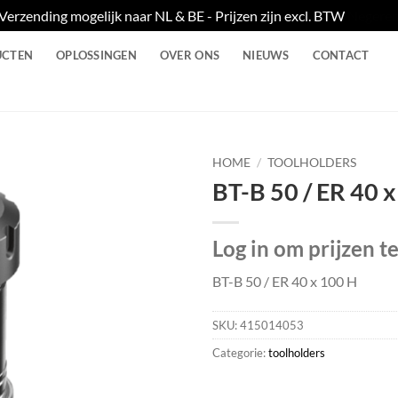
Verzending mogelijk naar NL & BE - Prijzen zijn excl. BTW
Negere
UCTEN
OPLOSSINGEN
OVER ONS
NIEUWS
CONTACT
HOME
/
TOOLHOLDERS
BT-B 50 / ER 40 
Log in om prijzen t
BT-B 50 / ER 40 x 100 H
SKU:
415014053
Categorie:
toolholders