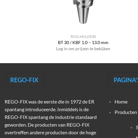
HOLDERS
TOOLHOLDERS
ER 16 x 050
BT 30 / KBF 1.0 – 13.0 mm
jzen te bekijken
Log in om prijzen te bekijken
REGO-FIX
PAGINA'
REGO-FIX was de eerste die in 1972 de ER
Home
spantang introduceerde. Inmiddels is de
Producten
REGO-FIX spantang de industrie standaard
geworden. De producten van REGO-FIX
overtreffen andere producten door de hoge
M