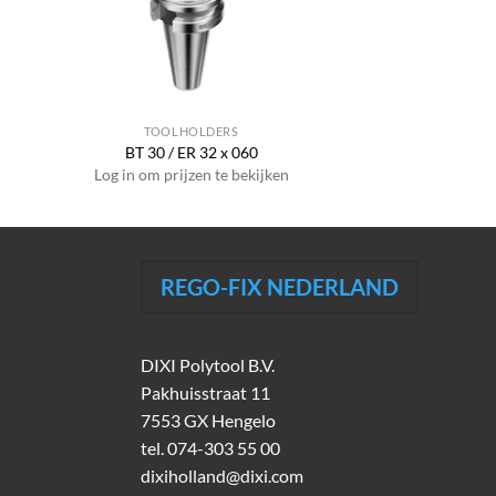
TOOLHOLDERS
BT 30 / ER 32 x 060
Log in om prijzen te bekijken
REGO-FIX NEDERLAND
DIXI Polytool B.V.
Pakhuisstraat 11
7553 GX Hengelo
tel.
074-303 55 00
dixiholland@dixi.com