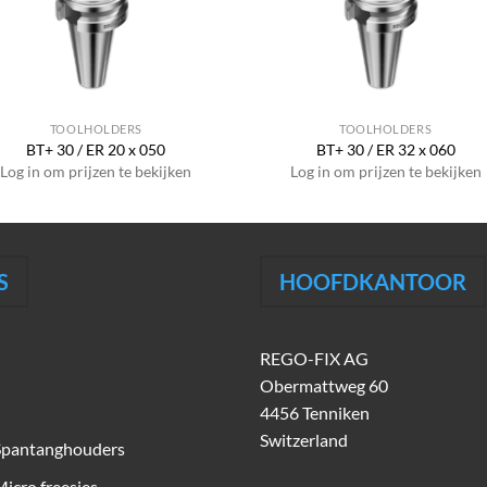
TOOLHOLDERS
TOOLHOLDERS
BT+ 30 / ER 20 x 050
BT+ 30 / ER 32 x 060
Log in om prijzen te bekijken
Log in om prijzen te bekijken
S
HOOFDKANTOOR
REGO-FIX AG
Obermattweg 60
4456 Tenniken
Switzerland
Spantanghouders
icro freesjes