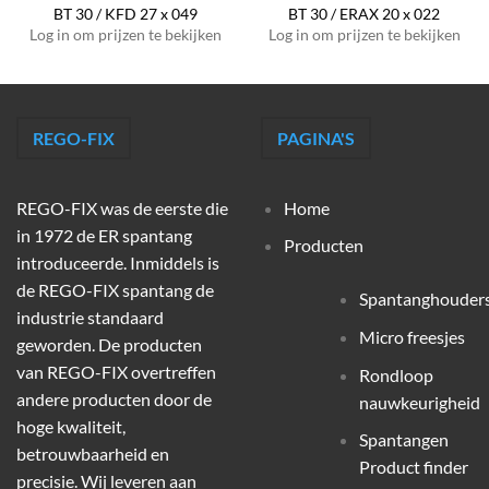
BT 30 / KFD 27 x 049
BT 30 / ERAX 20 x 022
Log in om prijzen te bekijken
Log in om prijzen te bekijken
REGO-FIX
PAGINA'S
REGO-FIX was de eerste die
Home
in 1972 de ER spantang
Producten
introduceerde. Inmiddels is
de REGO-FIX spantang de
Spantanghouder
industrie standaard
Micro freesjes
geworden. De producten
van REGO-FIX overtreffen
Rondloop
andere producten door de
nauwkeurigheid
hoge kwaliteit,
Spantangen
betrouwbaarheid en
Product finder
precisie. Wij leveren aan