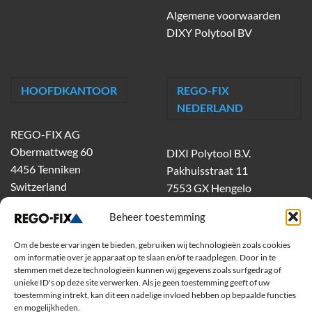
Algemene voorwaarden
DIXY Polytool BV
HOOFDKANTOOR
REGO-FIX
NEDERLAND
REGO-FIX AG
Obermattweg 60
DIXI Polytool B.V.
4456 Tenniken
Pakhuisstraat 11
Switzerland
7553 GX Hengelo
tel.
074-303 55 00
Beheer toestemming
dixiholland@dixi.com
www.dixipolytool.com
Om de beste ervaringen te bieden, gebruiken wij technologieën zoals cookies
om informatie over je apparaat op te slaan en/of te raadplegen. Door in te
stemmen met deze technologieën kunnen wij gegevens zoals surfgedrag of
Volg ons op Youtube
unieke ID's op deze site verwerken. Als je geen toestemming geeft of uw
toestemming intrekt, kan dit een nadelige invloed hebben op bepaalde functies
Volg ons op Linkedin
en mogelijkheden.