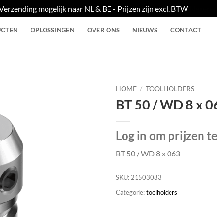
Verzending mogelijk naar NL & BE - Prijzen zijn excl. BTW
Negere
UCTEN
OPLOSSINGEN
OVER ONS
NIEUWS
CONTACT
HOME
/
TOOLHOLDERS
BT 50 / WD 8 x 0
Log in om prijzen t
BT 50 / WD 8 x 063
SKU:
21503083
Categorie:
toolholders