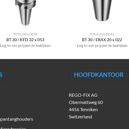
TOOLHOLDERS
TOOLHOLDERS
BT 30 / KFD 32 x 053
BT 30 / ERAX 20 x 022
Log in om prijzen te bekijken
Log in om prijzen te bekijken
S
HOOFDKANTOOR
REGO-FIX AG
Obermattweg 60
4456 Tenniken
Switzerland
Spantanghouders
icro freesjes