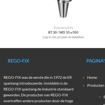
HOLDERS
TOOLHOLDERS
FD 16 x 045
BT 30 / WD 10 x 050
jzen te bekijken
Log in om prijzen te bekijken
REGO-FIX
PAGINA'
REGO-FIX was de eerste die in 1972 de ER
Home
spantang introduceerde. Inmiddels is de
Producten
REGO-FIX spantang de industrie standaard
geworden. De producten van REGO-FIX
overtreffen andere producten door de hoge
M