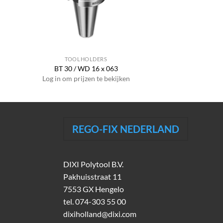
TOOLHOLDERS
BT 30 / WD 16 x 063
Log in om prijzen te bekijken
REGO-FIX NEDERLAND
DIXI Polytool B.V.
Pakhuisstraat 11
7553 GX Hengelo
tel.
074-303 55 00
dixiholland@dixi.com