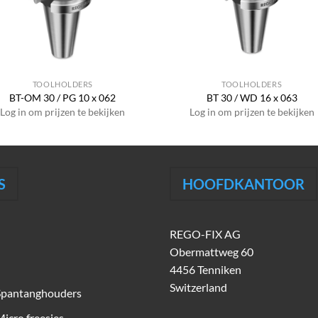
TOOLHOLDERS
TOOLHOLDERS
BT-OM 30 / PG 10 x 062
BT 30 / WD 16 x 063
Log in om prijzen te bekijken
Log in om prijzen te bekijken
S
HOOFDKANTOOR
REGO-FIX AG
Obermattweg 60
4456 Tenniken
Switzerland
Spantanghouders
icro freesjes