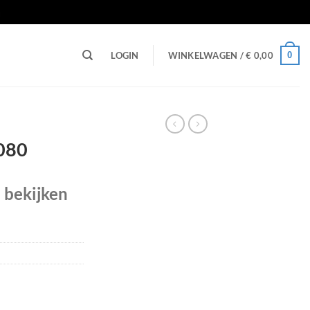
n
0
LOGIN
WINKELWAGEN /
€
0,00
 080
e bekijken