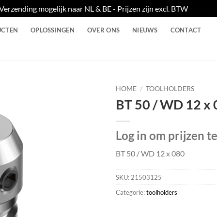
Verzending mogelijk naar NL & BE - Prijzen zijn excl. BTW
Negere
UCTEN
OPLOSSINGEN
OVER ONS
NIEUWS
CONTACT
HOME
/
TOOLHOLDERS
BT 50 / WD 12 x
Log in om prijzen t
BT 50 / WD 12 x 080
SKU:
21503125
Categorie:
toolholders