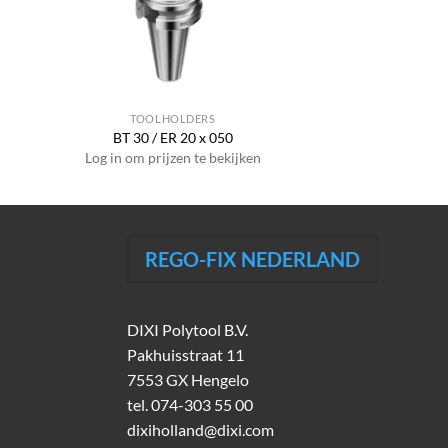
TOOLHOLDERS
BT 30 / ER 20 x 050
Log in om prijzen te bekijken
REGO-FIX NEDERLAND
DIXI Polytool B.V.
Pakhuisstraat 11
7553 GX Hengelo
tel.
074-303 55 00
dixiholland@dixi.com