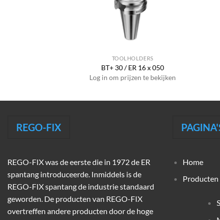
HOLDERS
TOOLHOLDERS
RAX 20 x 022
BT+ 30 / ER 16 x 050
jzen te bekijken
Log in om prijzen te bekijken
REGO-FIX
PAGINA'
REGO-FIX was de eerste die in 1972 de ER
Home
spantang introduceerde. Inmiddels is de
Producten
REGO-FIX spantang de industrie standaard
geworden. De producten van REGO-FIX
overtreffen andere producten door de hoge
M