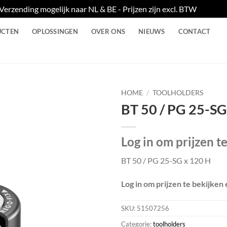
Verzending mogelijk naar NL & BE - Prijzen zijn excl. BTW
Negere
UCTEN
OPLOSSINGEN
OVER ONS
NIEUWS
CONTACT
HOME
/
TOOLHOLDERS
BT 50 / PG 25-SG
Log in om prijzen t
BT 50 / PG 25-SG x 120 H
Log in om prijzen te bekijken 
SKU:
51507256
Categorie:
toolholders