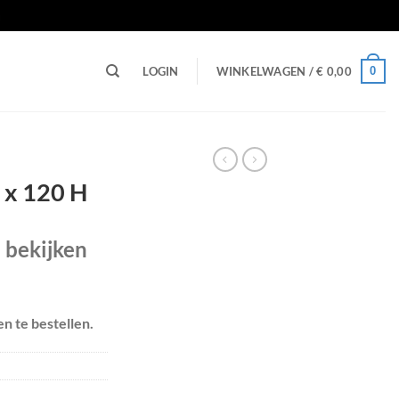
n
0
LOGIN
WINKELWAGEN /
€
0,00
 x 120 H
e bekijken
en te bestellen.