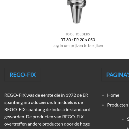
HOLDERS
TOOLHOLDERS
PG 25 x 075
BT 30 / ER 20 x 050
jzen te bekijken
Log in om prijzen te bekijken
REGO-FIX
PAGINA'
REGO-FIX was de eerste die in 1972 de ER
Home
spantang introduceerde. Inmiddels is de
Producten
REGO-FIX spantang de industrie standaard
geworden. De producten van REGO-FIX
overtreffen andere producten door de hoge
M