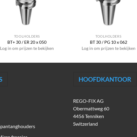
TOOLHOLDERS
TOOLHOLDERS
BT+ 30 / ER 20 x 050
BT 30 / PG 10 x 062
Log in om prijzen te bekijken
Log in om prijzen te bekijken
S
HOOFDKANTOOR
REGO-FIX AG
Obermattweg 60
4456 Tenniken
Switzerland
Spantanghouders
icro freesjes