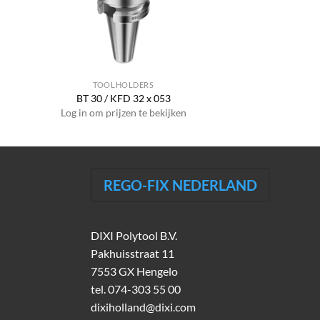
TOOLHOLDERS
BT 30 / KFD 32 x 053
Log in om prijzen te bekijken
REGO-FIX NEDERLAND
DIXI Polytool B.V.
Pakhuisstraat 11
7553 GX Hengelo
tel.
074-303 55 00
dixiholland@dixi.com