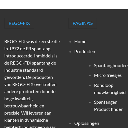
REGO-FIX
PAGINA'S
REGO-FIX was de eerste die
Home
in 1972 de ER spantang
Producten
introduceerde. Inmiddels is
de REGO-FIX spantang de
Spantanghouder
industrie standaard
Micro freesjes
geworden. De producten
van REGO-FIX overtreffen
Rondloop
andere producten door de
nauwkeurigheid
hoge kwaliteit,
Spantangen
betrouwbaarheid en
Product finder
precisie. Wij leveren aan
klanten in dynamische
Oplossingen
hightech industrieën waar