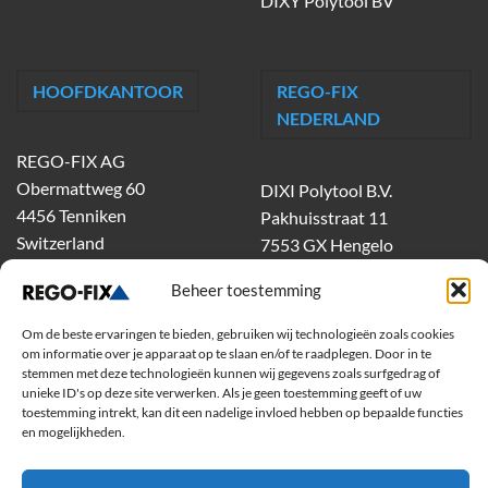
DIXY Polytool BV
HOOFDKANTOOR
REGO-FIX
NEDERLAND
REGO-FIX AG
Obermattweg 60
DIXI Polytool B.V.
4456 Tenniken
Pakhuisstraat 11
Switzerland
7553 GX Hengelo
tel.
074-303 55 00
Beheer toestemming
dixiholland@dixi.com
www.dixipolytool.com
Om de beste ervaringen te bieden, gebruiken wij technologieën zoals cookies
om informatie over je apparaat op te slaan en/of te raadplegen. Door in te
stemmen met deze technologieën kunnen wij gegevens zoals surfgedrag of
Volg ons op Youtube
unieke ID's op deze site verwerken. Als je geen toestemming geeft of uw
toestemming intrekt, kan dit een nadelige invloed hebben op bepaalde functies
Volg ons op Linkedin
en mogelijkheden.